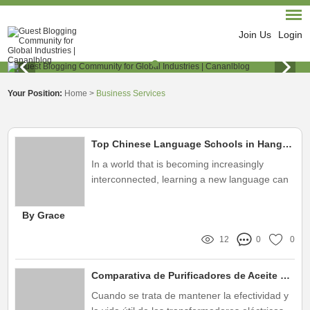
Join Us
Login
Your Position:
Home
>
Business Services
Top Chinese Language Schools in Hangzhou for Immersive Learning
In a world that is becoming increasingly
interconnected, learning a new language can
open many doors—both personally and
professionally
By Grace
12
0
0
Comparativa de Purificadores de Aceite para Transformadores
Cuando se trata de mantener la efectividad y