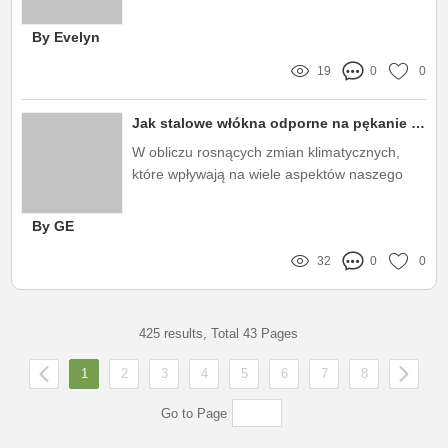
fabrication
By Evelyn
19
0
0
Jak stalowe włókna odporne na pękanie kształtują przyszłość polskiego budownictwa w obliczu zmieniającego się klimatu?
W obliczu rosnących zmian klimatycznych,
które wpływają na wiele aspektów naszego
życia, branża budowlana w Polsce staje przed
nowymi wyzwaniami
By GE
32
0
0
425 results, Total 43 Pages
1
2
3
4
5
6
7
8
Go to Page