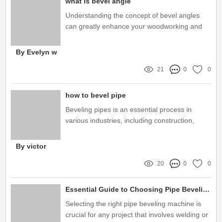
what is bevel angle
कार्बन फाइबर।
Understanding the concept of bevel angles
can greatly enhance your woodworking and
metalworking projects
By Evelyn w
21
0
0
how to bevel pipe
Beveling pipes is an essential process in
various industries, including construction,
plumbing, and manufacturing
By victor
20
0
0
Essential Guide to Choosing Pipe Beveling Machines for Every Project
Selecting the right pipe beveling machine is
crucial for any project that involves welding or