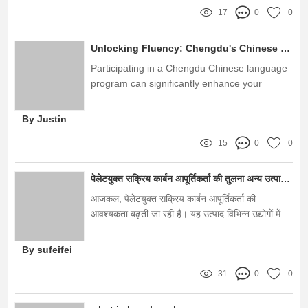
17
0
0
Unlocking Fluency: Chengdu's Chinese Language Program
Participating in a Chengdu Chinese language
program can significantly enhance your
language acquisition experience and cultural
immersion
By Justin
15
0
0
पेलेटयुक्त सक्रिय कार्बन आपूर्तिकर्ता की तुलना अन्य उत्पादों से
आजकल, पेलेटयुक्त सक्रिय कार्बन आपूर्तिकर्ता की
आवश्यकता बढ़ती जा रही है। यह उत्पाद विभिन्न उद्योगों में
महत्वपूर्ण भूमिका निभाता है, विशेषकर जल शोधन, वायु शोधन
और औद्योगिक अनुप्रयोगों में। पेलेटयुक्त सक्रिय कार्बन की
By sufeifei
विशेषताओं के कारण, यह विभिन्न अनुप्रयोगों के लिए सबसे
31
0
0
अच्छा विकल्प माना जाता है। इस लेख में, हम पेलेटयुक्त
सक्रिय कार्बन आपूर्तिकर्ता की विशेषताएँ और इसे अन्य उत्पादों
के साथ तुलना करेंगे, जैसे कि पाउडर सक्रिय कार्बन और