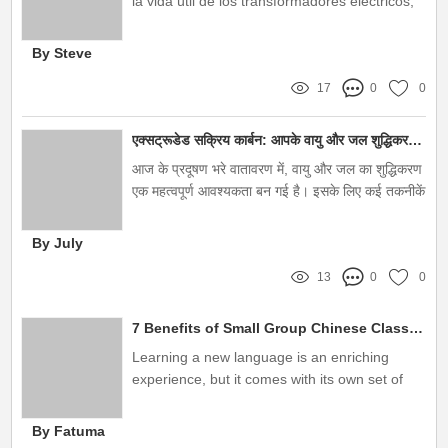
la vida útil de los transformadores eléctricos,
contar con un purificador de aceite adecuado
es esencial
By Steve
17
0
0
एक्सट्रूडेड सक्रिय कार्बन: आपके वायु और जल शुद्धिकरण के लिए सर्वोत्तम समाधान
आज के प्रदूषण भरे वातावरण में, वायु और जल का शुद्धिकरण
एक महत्वपूर्ण आवश्यकता बन गई है। इसके लिए कई तकनीकें
और उत्पाद उपलब्ध हैं, लेकिन उनमें से एक अत्यधिक प्रभावी
विकल्प है एक्सट्रूडेड सक्रिय कार्बन। इस लेख में, हम
By July
इसकी विशेषताओं, फायदों और नुकसानों का विश्लेषण करेंगे,
13
0
0
और आपको बताएंगे कि इसे कैसे चुनें।
7 Benefits of Small Group Chinese Classes for Language Learning
Learning a new language is an enriching
experience, but it comes with its own set of
challenges, especially when it comes to small
group Chinese classes
By Fatuma